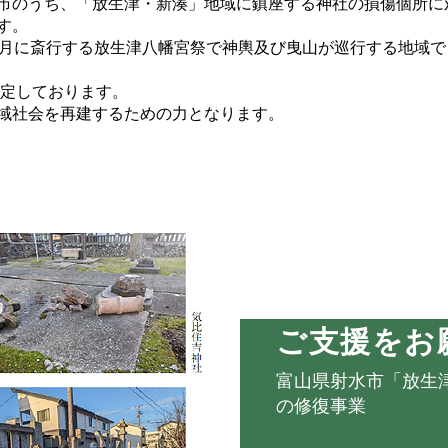
市のうち、「放生津・新湊」地域に鎮座する神社の損傷個所に
す。
0月に斎行する放生津八幡宮祭で神輿及び曳山が巡行する地域で
予定しております。
域社会を再建するための力となります。
ご支援をお
富山県射水市「放生
の修復事業