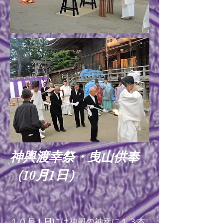
​神輿渡幸祭・曳山供奉
（10月1日）
１０月１日には神輿の神幸に１３本