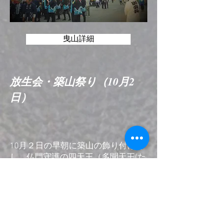
曳山詳細
​放生会・築山祭り（10月2
日）
10月２日の早朝に築山の飾り付けを
し、仏門守護の四天王（多聞天王(た
もんてんのう)、持国天王(じこくて
んのう)、増長天王(ぞうちようてん
のう)、廣目天王(こうもくてんの
う)）が守護する祭壇の中心の姥神
(うばがみ)（オンババ）に御祖神の