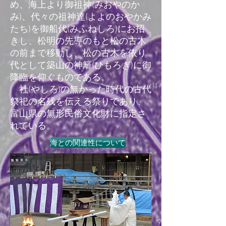
め、海上より御祖神(みおやのか
み)、代々の祖神達(よよのおやかみ
たち)を御船代(みふねしろ)にお招
きし、松明の先導のもと松の古木
の前まで移動し、松の古木を依り
代として築山の神籬(ひもろぎ)に御
降臨を仰ぐものである。
社(やしろ)の無かった時代の古代
祭祀の名残を伝える祭りであり、
富山県の無形民俗文化財に指定さ
れている。
海との関連性について