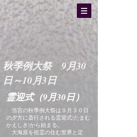
​秋季例大祭
​9月30
日～10月3日
​霊迎式（9月30日）
当宮の秋季例大祭は９月３０日
の夕方に斎行される霊迎式(たまむ
かえしき)から始まる。
大海原を祖霊の住む世界と定