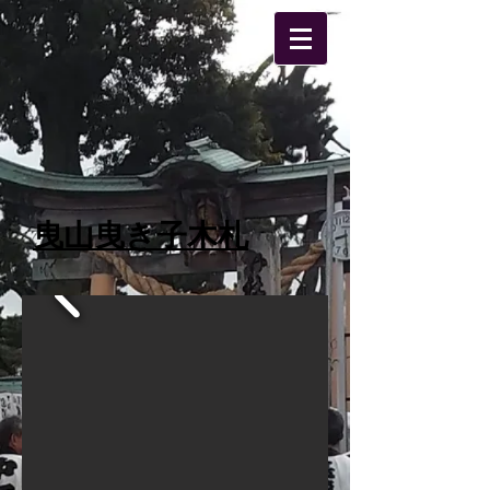
​曳山曳き子木札