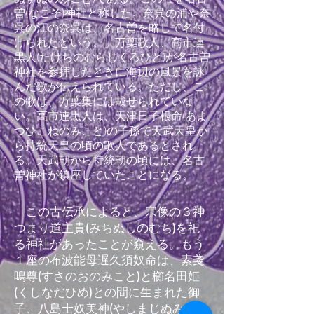
曽(なこそ)神社と称した。奈呉の浦や奈
呉の江の奈呉は、名古曽を略して名付
けられたという。」万葉歌人、高市連
黒人(たけちのむらじくろひと)が名古曽
神社を参拝したときに海辺の風景を詠
んだ歌が伝えられている。ただし、こ
の歌は、万葉集には載せられていな
い。高市連黒人は、天津日子根命(あま
つひこねのみこと)の子孫で天武天皇か
ら持統天皇の頃の歌人であるとされ
る。天武朝から持統朝の頃には、名古
曽神社が鎮座していたことになる。
この古伝承によると、宗像の３神
つまり道主貴(みちぬしのむち)を祀
る神社があったことが窺える。もう
１座の布波能母遅久須奴命は、素戔
嗚尊(すさのおのみこと)と櫛名田姫
(くしなだひめ)との間に生まれた御
子、八島士奴美神(やしまじぬみのか