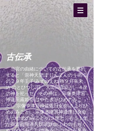
古伝承
当宮の由緒についての古伝承を要約
すると「崇神天皇(すじんてんのう)即位
の２９年壬子(みずのえね)秋９月辛未
(かのとひつじ)日、大田田彦臣が、４坐
の神を祀った。その神は、宗像奥津宮
神速田霧姫命(はやたぎりひめのみこ
と)、宗像中津宮神佐依日女命(さよりひ
めのみこと)、宗像邉津宮神遺津日女命
(いつひめのみこと)の３坐と、もう１坐
が布波能母遅久奴須奴命(ふわのもぢく
ぬすぬのみこと)である。この社を名古