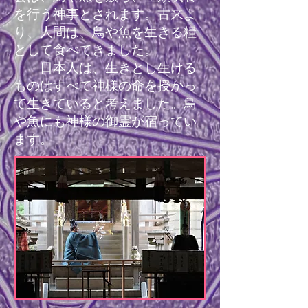
を行う神事とされます。古来よ
り、人間は、鳥や魚を生きる糧
として食べてきました。
日本人は、生きとし生ける
ものはすべて神様の命を授かっ
て生きていると考えました。鳥
や魚にも神様の御霊が宿ってい
ます。