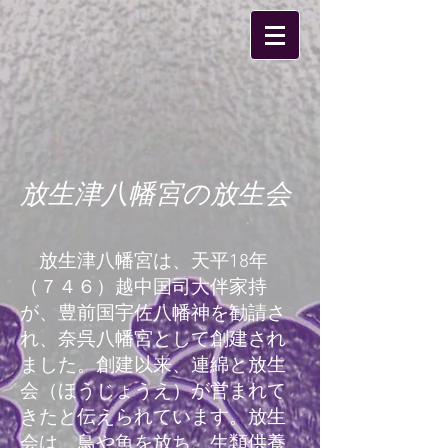
放生津八幡宮の放生会
放生津八幡宮は、天平18年
（７４６）越中国司大伴家持
が、豊前国宇佐八幡神を勧請さ
れ、奈呉八幡宮として創建され
ました。創建以来、連綿と放生
会（ほうじょうえ）が営まれて
きたと伝えられています。放生
会は、鳥や魚を放ち、生類供養