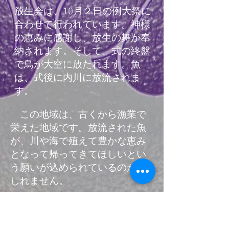
放生会は、10月２日の例大祭に
合わせて行われています。神様
の恵みに感謝し、放生の舞が奉
納されます。そして、式の終盤
で鳥が大空に放たれます。魚
は、式後に内川に放流されま
す。
この地域は、古くから漁業で
栄えた地域です。放流された魚
が、川や海で殖えて豊かな恵み
となって帰ってきてほしいとい
う願いが込められているのかも
しれません。
当宮文書には、嘉暦３年(1328)
に、奈呉の地名を放生津に改め