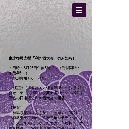
東北復興支援「利き酒大会」のお知らせ
・日時：8月25日午後5時半～（受付開始：
午後4時～）
・参加費用1人：500円
祖霊社（御祭神：大伴家持卿）のお祀りに
併せ、東北（福島）復興支援のため、福島県
酒造の日本酒で利き酒大会を開催。
【趣旨】
福島県安積（あさか）山地周辺の伝説に
『桓武天皇の御代、延暦元年、天皇の命によ
り、東国平定に向かった陸奥鎮守府将軍・大
伴家持卿は、安積山地周辺で蝦夷（えみし）