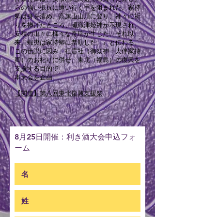
らの強い抵抗に遭い行く手を阻まれた。家持
卿は身を清め、高旗山山頂に登り、神々に祈
りを捧げたところ、瀬織津姫神が示現され、
安積の山々に様々な奇瑞が生じた。それ以
来、蝦夷は家持卿に恭順した。』と伝わる。
この伝説に因み、祖霊社（御祭神；大伴家持
卿）のお祀りに併せ、東北（福島）の復興を
支援する目的で
本大会を企画。
【関連】第八回東北復興支援祭
​8月25日開催：利き酒大会申込フォ
ーム